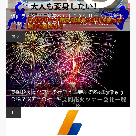
仮面ライダー「変身ベルトＤＸシリーズ」用延長
ベルトで大人も変身しよう！プレミアム…
遊び
長岡花火はツアーで行こう！乗ってるだけでもう
会場？ツアー会社一覧
IT