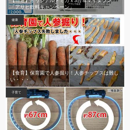
【当選】オリジナルトミカｘ3台＆マイタウン
「アサヒ飲料キャンペーン」
健康
【食育】保育園で人参掘り！人参チップスは難し
い・・・
子育て