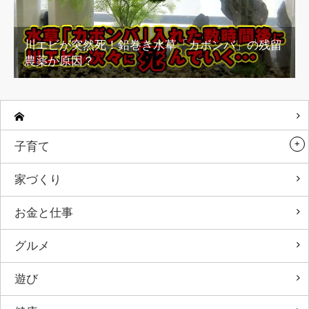
川エビが突然死！鉛巻き水草「カボンバ」の残留
農薬が原因？
子育て
家づくり
お金と仕事
グルメ
遊び