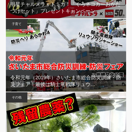
明星チャルメラｘトミカ！「くろネコカーおかた
づけセット」プレゼントキャンペーン …
子育て
令和元年（2019年）さいたま市総合防災訓練・防
災フェア！最後は騎士竜戦隊リュウ…
その他