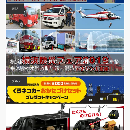
遊び
横浜防災フェア2019＠赤レンガ倉庫！はしご車搭
乗体験や水難救助訓練・消防艇の放…
グルメ