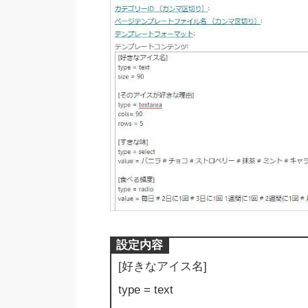
設定内容
[好きなアイス名]
type = text