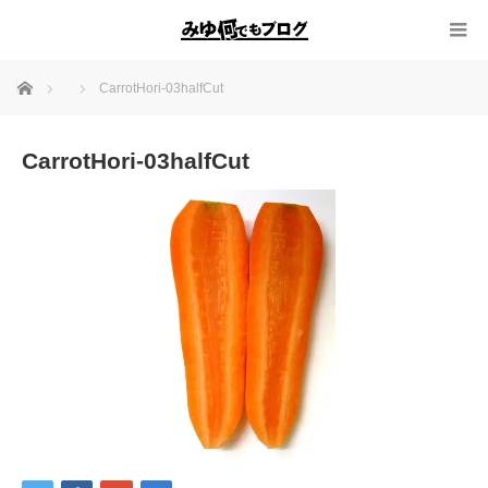
ホーム
CarrotHori-03halfCut
CarrotHori-03halfCut