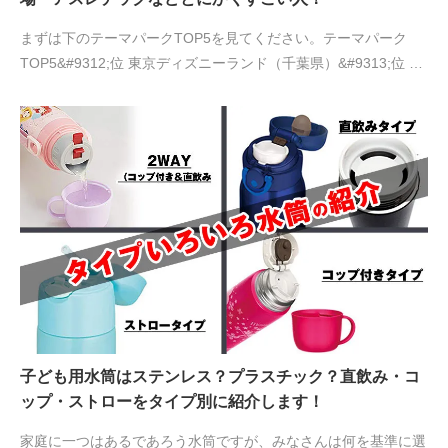
まずは下のテーマパークTOP5を見てください。テーマパーク
TOP5&#9312;位 東京ディズニーランド（千葉県）&#9313;位 …
子ども用水筒はステンレス？プラスチック？直飲み・コ
ップ・ストローをタイプ別に紹介します！
家庭に一つはあるであろう水筒ですが、みなさんは何を基準に選