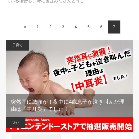
ている場合も、帰宅後はみなさんどうし…
«
1
2
3
4
5
6
7
子育て
突然耳に激痛が！夜中に4歳息子が泣き叫んだ理
由は「中耳炎」でした！
遊び