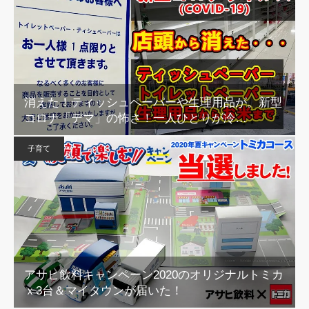
消えた！ティッシュペーパーや生理用品が。新型
コロナ「デマ」の怖さ！一人ひとりが冷…
子育て
アサヒ飲料キャンペーン2020のオリジナルトミカ
ｘ3台＆マイタウンが届いた！