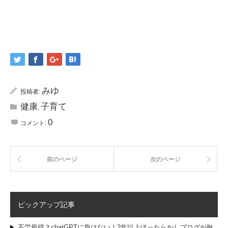
みゆ
投稿者:
健康
子育て
,
0
コメント:
前のページ
次のページ
ピックアップ記事
不労所得？chatGPTに負けない！2年以上ほったらかしブログが毎