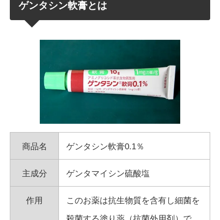
ゲンタシン軟膏とは
商品名
ゲンタシン軟膏0.1％
主成分
ゲンタマイシン硫酸塩
作用
このお薬は抗生物質を含有し細菌を
殺菌する塗り薬（抗菌外用剤）で