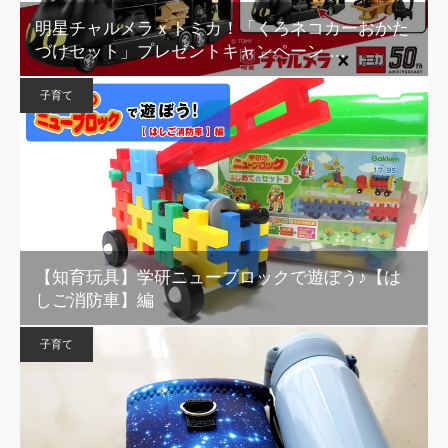
明星チャルメラｘトミカ！「くろネコカーおかた
づけセット」プレゼントキャンペーン …
子育て
【知育玩具】学研ニューブロックで遊ぼう♪【は
しご消防車】編
子育て