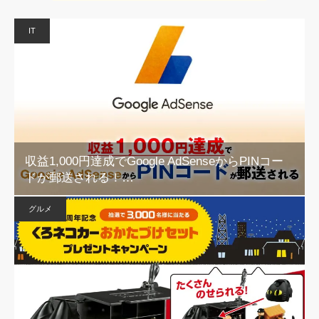
IT
収益1,000円達成でGoogle AdSenseからPINコー
ドが郵送される！…
グルメ