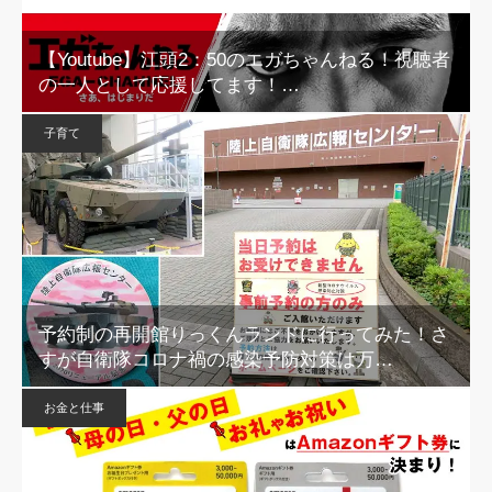
【Youtube】江頭2：50のエガちゃんねる！視聴者
の一人として応援してます！…
子育て
予約制の再開館りっくんランドに行ってみた！さ
すが自衛隊コロナ禍の感染予防対策は万…
お金と仕事