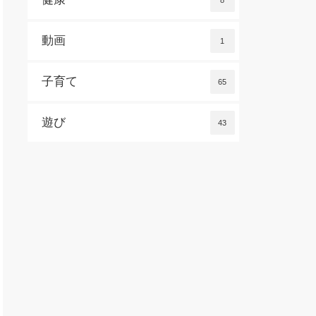
8
動画
1
子育て
65
遊び
43