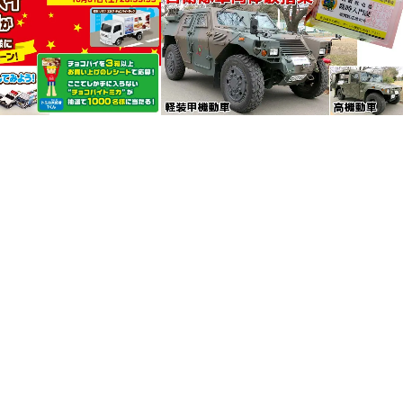
イとトミカがコラボ！
【参加無料】りっくんランド自
イトミカが当たるキャ
衛隊車両体験搭乗で軽装甲機動
！トミカ50周年…
車（LAV）体験