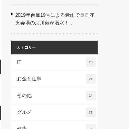
2019年台風19号による豪雨で長岡花
火会場の河川敷が増水！…
カテゴリー
IT
20
お金と仕事
21
その他
14
グルメ
21
健康