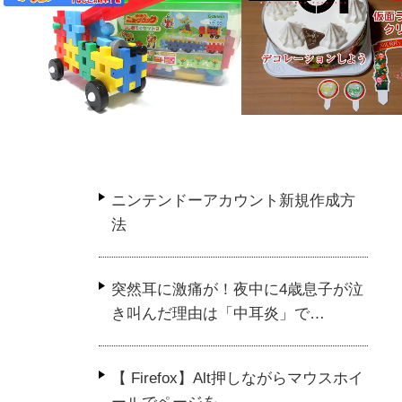
ニンテンドーアカウント新規作成方
【知育玩具】学研ニューブロッ
アイテム付き仮面ラ
法
クで遊ぼう♪【はしご消防車】
ワンケーキで子ども
編
いけどいい思い出に
突然耳に激痛が！夜中に4歳息子が泣
き叫んだ理由は「中耳炎」で…
【 Firefox】Alt押しながらマウスホイ