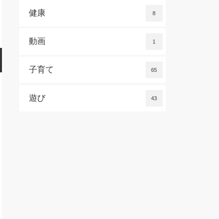
健康
8
動画
1
子育て
65
遊び
43