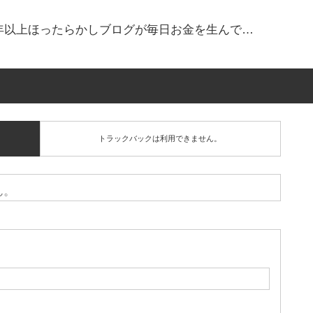
！2年以上ほったらかしブログが毎日お金を生んで…
トラックバックは利用できません。
ん。