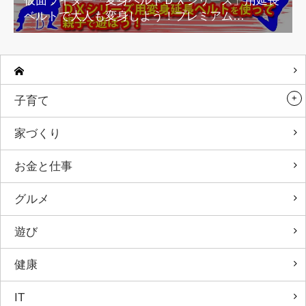
仮面ライダー「変身ベルトＤＸシリーズ」用延長
ベルトで大人も変身しよう！プレミアム…
子育て
家づくり
お金と仕事
グルメ
遊び
健康
IT