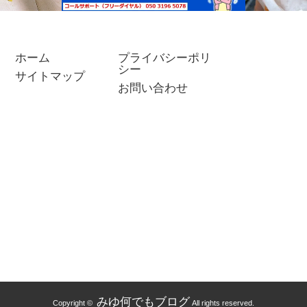
ホーム
プライバシーポリ
シー
サイトマップ
ウイルス感染？PC画面上で突
夜マック
お問い合わせ
然スキャン開始！トロイの木
ー」はお
馬？マルウェア？これは詐欺…
イムにも
みゆ何でもブログ
Copyright ©
All rights reserved.