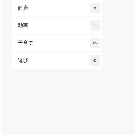
健康
8
動画
1
子育て
65
遊び
43