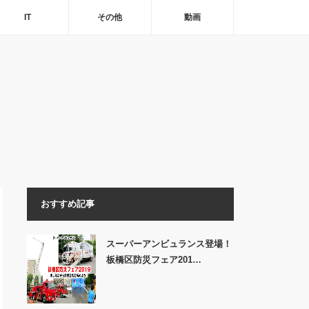
IT
その他
動画
おすすめ記事
スーパーアンビュランス登場！
板橋区防災フェア201…