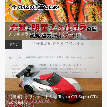
大量の明星チャルメラの外袋が届きました。明星
チャルメラｘトミカコラボ「くろネコカ…
子育て
【当選】オリジナルトミカ Toyota GR Supra GT4
Concept…