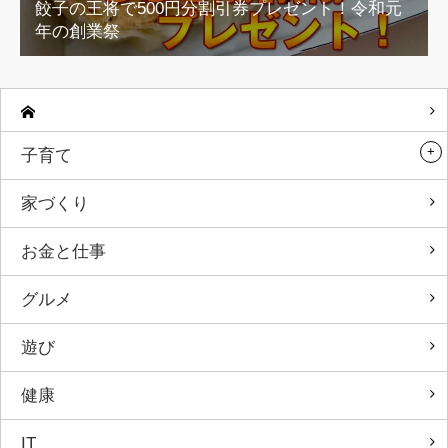
餃子の王将で500円分割引券プレゼント！令和元
年の創業祭
子育て
家づくり
お金と仕事
グルメ
遊び
健康
IT