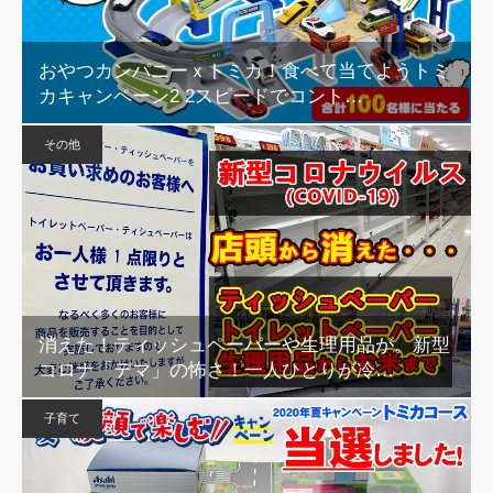
おやつカンパニーｘトミカ！食べて当てようトミ
カキャンペーン2 2スピードでコント…
その他
消えた！ティッシュペーパーや生理用品が。新型
コロナ「デマ」の怖さ！一人ひとりが冷…
子育て