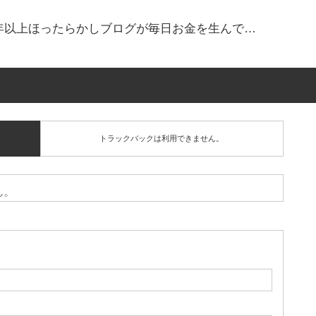
！2年以上ほったらかしブログが毎日お金を生んで…
トラックバックは利用できません。
ん。