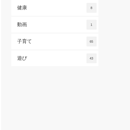
健康
8
動画
1
子育て
65
遊び
43