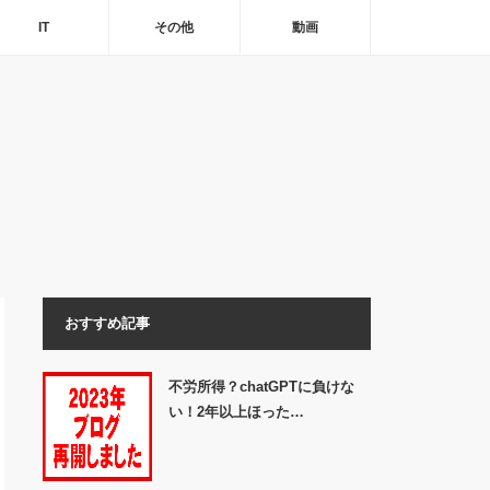
IT
その他
動画
おすすめ記事
不労所得？chatGPTに負けな
い！2年以上ほった…