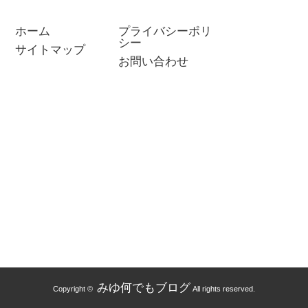
ホーム
プライバシーポリ
シー
サイトマップ
ベルトＤＸ
今がリュウソウジャー最強竜装
不労所得？
お問い合わせ
ルトで大人
セットの底値？購入は放送終了
い！2年
ミアム…
1か月前がお買い得！
グが毎日
みゆ何でもブログ
Copyright ©
All rights reserved.