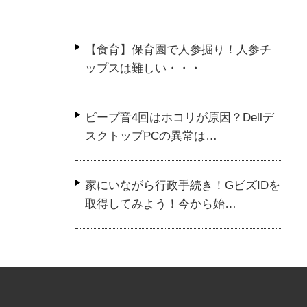
プロフィール
【食育】保育園で人参掘り！人参チ
仮面ライダー「変身
ップスは難しい・・・
シリーズ」用延長ベ
も変身しよう！プレ
ビープ音4回はホコリが原因？Dellデ
スクトップPCの異常は…
家にいながら行政手続き！GビズIDを
取得してみよう！今から始…