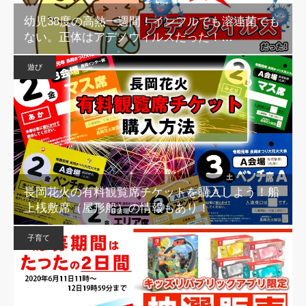
幼児38度の高熱一週間！インフルでも溶連菌でも
ない。正体はアデノウィルスだった！…
遊び
長岡花火の有料観覧席チケットを購入しよう！船
上桟敷席（屋形船）の情報もあり！
子育て