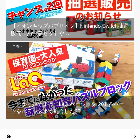
【イオンキッズパブリック】Nintendo Switch抽選
販売！あつ森セットや…
子育て
ここから始めよう！LaQ ベーシック 201 各パー
ツをバランスよく配合した35…