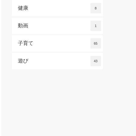
健康
8
動画
1
子育て
65
遊び
43