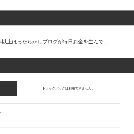
！2年以上ほったらかしブログが毎日お金を生んで…
トラックバックは利用できません。
ん。