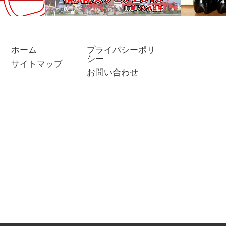
ホーム
プライバシーポリ
シー
サイトマップ
マヨネーズ
横浜防災フェア2019＠赤レン
コカ・コ
お問い合わせ
かれる
ガ倉庫！はしご車搭乗体験や水
料引換券
で要注
難救助訓練・消防艇の放…
ーガー＆