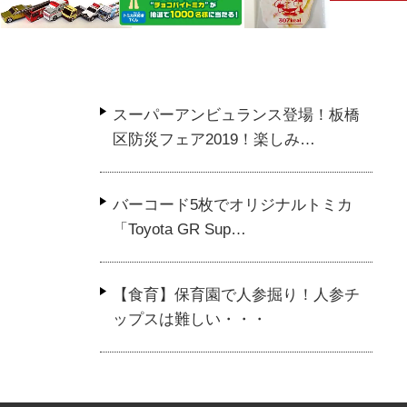
スーパーアンビュランス登場！板橋
チョコパイとトミカがコラボ！
日本発「クリーミー
区防災フェア2019！楽しみ…
チョコパイトミカが当たるキャ
味」アイス？賛否分
ンペーン！トミカ50周年…
味・・・高カロリー
意！…
バーコード5枚でオリジナルトミカ
「Toyota GR Sup…
【食育】保育園で人参掘り！人参チ
ップスは難しい・・・