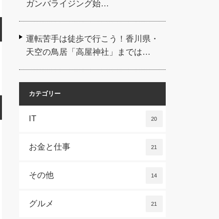
ガンバライジング始…
運転苦手は徒歩で行こう！香川県・
天空の鳥居「高屋神社」までは…
カテゴリー
IT
20
お金と仕事
21
その他
14
グルメ
21