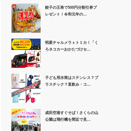
餃子の王将で500円分割引券プ
レゼント！令和元年の…
明星チャルメラｘトミカ！「く
ろネコカーおかたづけセ…
子ども用水筒はステンレス？プ
ラスチック？直飲み・コ…
成田空港すぐそば！さくらの山
公園は飛行機を間近で見…