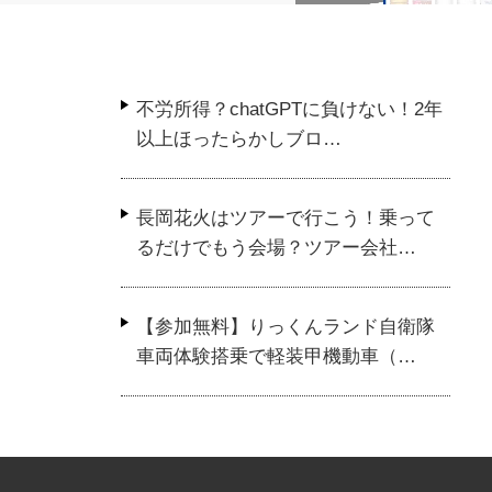
おやつカンパニーｘトミカ！食
不労所得？chatGPTに負けない！2年
べて当てようトミカキャンペー
アサヒ飲料キャンペ
ン1 トンネルくぐって！…
以上ほったらかしブロ…
ジナルトミカｘ3台
ンが当たる！その他
長岡花火はツアーで行こう！乗って
るだけでもう会場？ツアー会社…
【参加無料】りっくんランド自衛隊
車両体験搭乗で軽装甲機動車（…