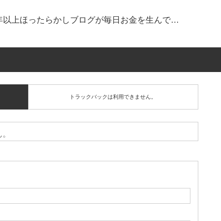
！2年以上ほったらかしブログが毎日お金を生んで…
トラックバックは利用できません。
ん。