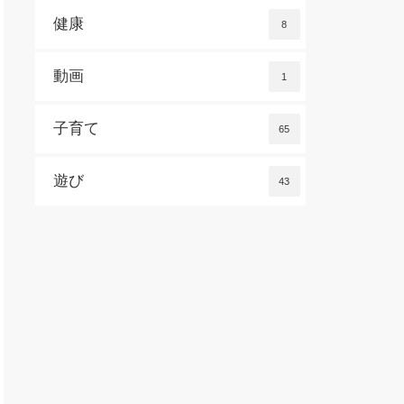
健康
8
動画
1
子育て
65
遊び
43