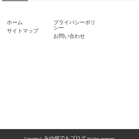
ホーム
プライバシーポリ
赤レンガ倉庫のイベントは
【イオン
シー
サイトマップ
akippa (あきっぱ)で事前に駐車
Nintend
ーンでオリ
お問い合わせ
場予約！満車の心配…
つ森セッ
＆マイタウ
プラレ…
みゆ何でもブログ
Copyright ©
All rights reserved.