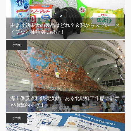
虫よけ効果大の製品はどれ？玄関からスプレータ
イプなど種類別に紹介！
その他
海上保安資料館横浜館にある北朝鮮工作船の展示
が衝撃的すぎ！
その他