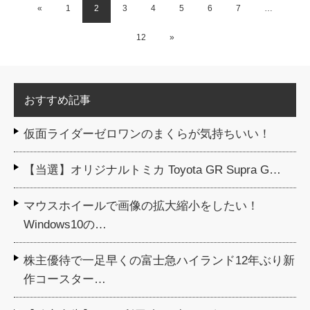
«
1
2
3
4
5
6
7
…
12
»
おすすめ記事
仮面ライダーゼロワンのまくらが気持ちいい！
【当選】オリジナルトミカ Toyota GR Supra G…
マウスホイールで画像の拡大縮小をしたい！
Windows10の…
株主優待で一足早くの富士急ハイランド12年ぶり新
作コースター…